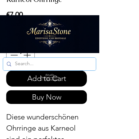
Price
€7.00
VAT Included
|
DE 6.99 / Ö 14.99
Quantity
*
Aktuelle
Add to Cart
Bearbeitungszeit
3 - 5 Werktagen
Buy Now
Diese wunderschönen
Ohrringe aus Karneol