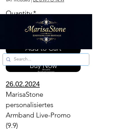
VAT Included
|
DE 6.99 / Ö 14.99
Quantity
*
Add to Cart
Buy Now
Aktuelle
Bearbeitungszeit
3 - 5 Werktagen
26.02.2024
MarisaStone
personalisiertes
Armband Live-Promo
(9.9)