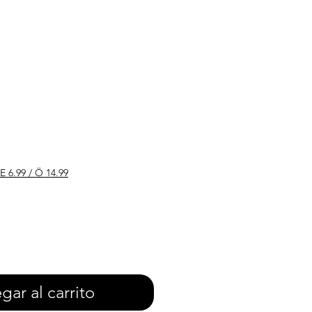
o
E 6.99 / Ö 14.99
gar al carrito