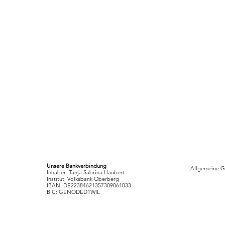
Unsere Bankverbindung
Allgemeine G
Inhaber: Tanja Sabrina Haubert
Institut: Volksbank Oberberg
IBAN: DE22384621357309061033
BIC: GENODED1WIL