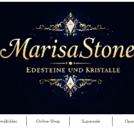
esión
malbilder
Online-Shop
Supersale
Ope