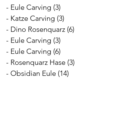
- Eule Carving (3)
- Katze Carving (3)
- Dino Rosenquarz (6)
- Eule Carving (3)
- Eule Carving (6)
- Rosenquarz Hase (3)
- Obsidian Eule (14)
Unsere Bankverbindung
Inhaber: Tanja Sabrina Haubert
Institut: Volksbank Oberberg
IBAN: DE22384621357309061033
BIC: GENODED1WIL
Allgemeine
Geschäftsbedingungen