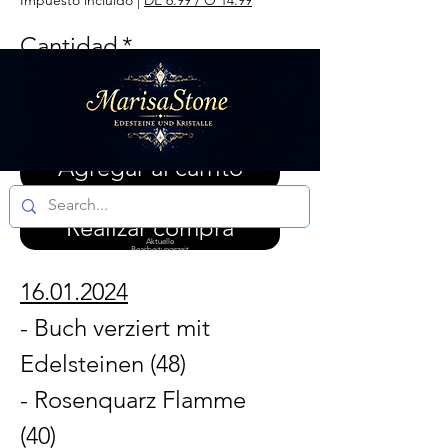
Impuesto incluido
|
DE 6.99 / Ö 14.99
Cantidad
*
Agregar al carrito
Realizar compra
Aktuelle
Bearbeitungszeit
3 - 5 Werktagen
16.01.2024
- Buch verziert mit
Edelsteinen (48)
- Rosenquarz Flamme
(40)