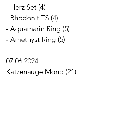
- Herz Set (4)
- Rhodonit TS (4)
- Aquamarin Ring (5)
- Amethyst Ring (5)
07.06.2024
Katzenauge Mond (21)
Unsere Bankverbindung
Inhaber: Tanja Sabrina Haubert
Institut: Volksbank Oberberg
IBAN: DE22384621357309061033
BIC: GENODED1WIL
Allgemeine
Geschäftsbedingungen