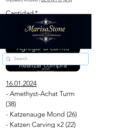
Impuesto incluido
|
DE 6.99 / Ö 14.99
Cantidad
*
Agregar al carrito
Realizar compra
Aktuelle
Bearbeitungszeit
3 - 5 Werktagen
16.01.2024
- Amethyst-Achat Turm
(38)
- Katzenauge Mond (26)
- Katzen Carving x2 (22)