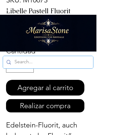
Libelle Pastell Fluorit
Precio
Precio
 21,00 € 
15,75 €
de
Impuesto incluido
|
DE 6.99 / Ö 14.99
oferta
Cantidad
*
Aktuelle
Bearbeitungszeit
3 - 5 Werktagen
Agregar al carrito
Realizar compra
Edelstein-Fluorit, auch