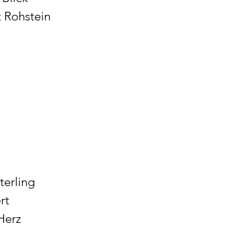
 Rohstein
terling
rt
Herz