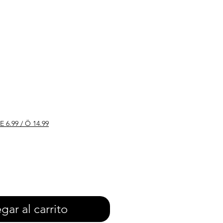
io
E 6.99 / Ö 14.99
gar al carrito