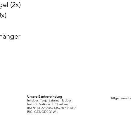
el (2x)
3x)
nhänger
Unsere Bankverbindung
Allgemeine G
Inhaber: Tanja Sabrina Haubert
Institut: Volksbank Oberberg
IBAN: DE22384621357309061033
BIC: GENODED1WIL