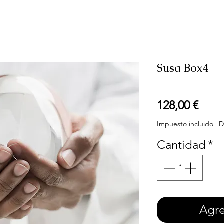
Susa Box4
Prec
128,00 €
Impuesto incluido
|
D
Cantidad
*
Agre