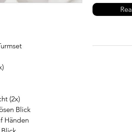
Rea
Turmset
x)
ht (2x)
ösen Blick
auf Händen
Blick