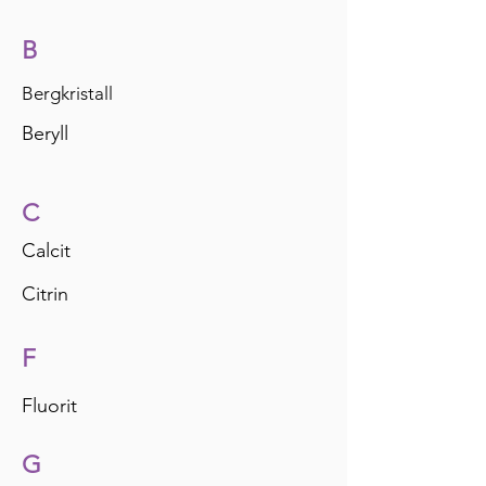
B
Bergkristall
Beryll
C
Calcit
Citrin
F
Fluorit
G