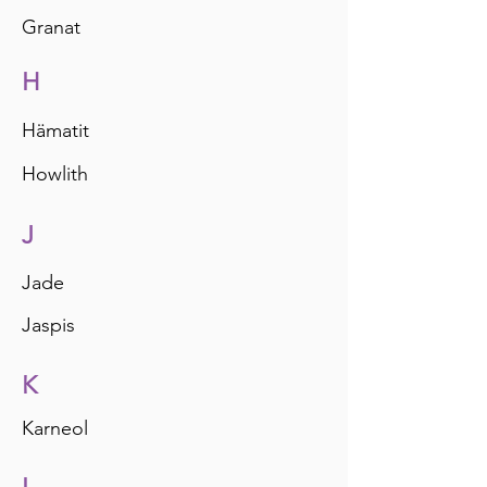
Granat
H
Hämatit
Howlith
J
Jade
Jaspis
K
Karneol