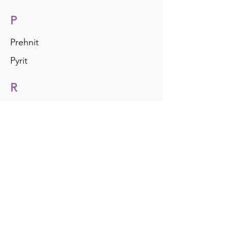
P
Prehnit
Pyrit
R
Rhodonit
Rosenquarz
S
Sardonyx
Schungit
Selenit
Serpentin