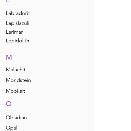
L
Labradorit
Lapislazuli
Larimar
Lepidolith
M
Malachit
Mondstein
Mookait
O
Obsidian
Opal