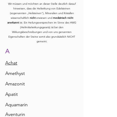
Wir müssen und möchten an dieser Stelle deutlich darauf
hinweisen, dass die Heilwirkung von Edelsteinen
(sogenannten „Heilsteinen“), Mineralien und Kristallen
wissenschaftlich
nicht
erwiesen und
medizinisch nicht
anerkannt
ist. Ein Heilungsversprechen im Sinne des HWG
(Heilmittelwirkungsgesetz) ist bei den
Wirkungsbeschreibungen und von uns genannten
Eigenschaften der Steine somit also grundsätzlich NICHT
gemeint.
A
Achat
Amethyst
Amazonit
Apatit
Aquamarin
Aventurin