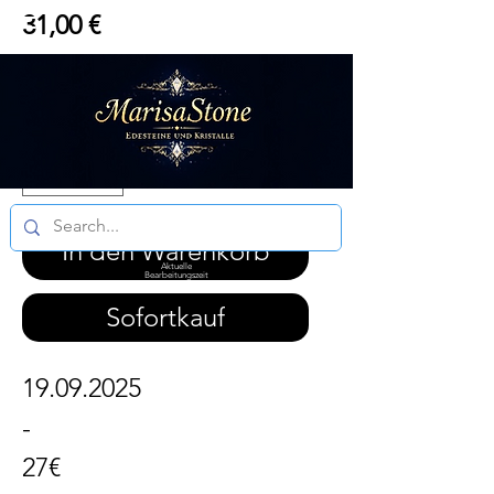
Preis
31,00 €
inkl. MwSt.
|
DE 6.99 / Ö 14.99
Anzahl
*
In den Warenkorb
Aktuelle
Bearbeitungszeit
3 - 5 Werktagen
Sofortkauf
19.09.2025
-
27€