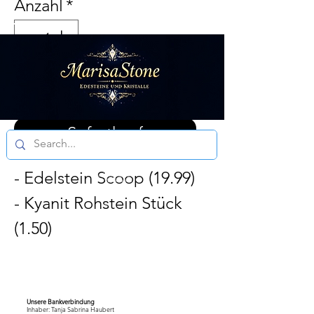
Anzahl
*
In den Warenkorb
Sofortkauf
Aktuelle
- Edelstein Scoop (19.99)
Bearbeitungszeit
3 - 5 Werktagen
- Kyanit Rohstein Stück
(1.50)
Unsere Bankverbindung
Inhaber: Tanja Sabrina Haubert