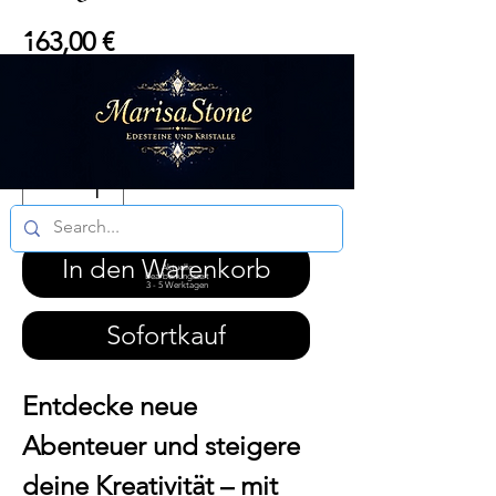
Preis
163,00 €
inkl. MwSt.
|
DE 6.99 / Ö 14.99
Anzahl
*
In den Warenkorb
Aktuelle
Bearbeitungszeit
3 - 5 Werktagen
Sofortkauf
Entdecke neue
Abenteuer und steigere
deine Kreativität – mit