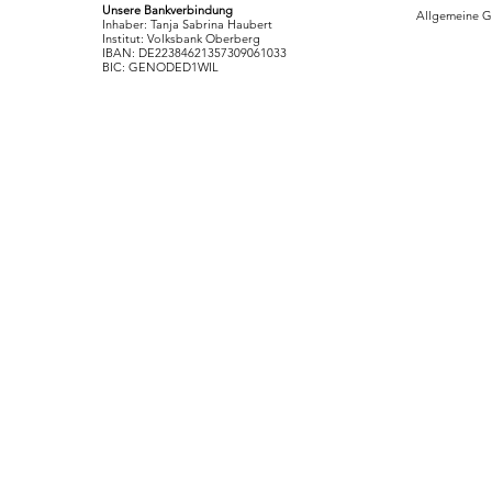
Unsere Bankverbindung
Allgemeine G
Inhaber: Tanja Sabrina Haubert
Institut: Volksbank Oberberg
IBAN: DE22384621357309061033
BIC: GENODED1WIL