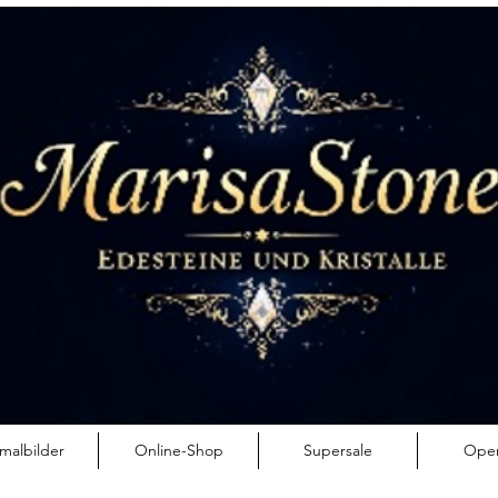
en
malbilder
Online-Shop
Supersale
Ope