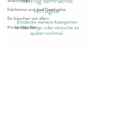
Beitrag demnächst
Willkommen
verfügbar
Edelsteine und ihre Geschichte
Ein bisschen von allem
Entdecke weitere Kategorien
Kinder Märchen
dieses Blogs oder versuche es
später nochmal.
Unsere Bankverbindung
Inhaber: Tanja Sabrina Haubert
Institut: Volksbank Oberberg